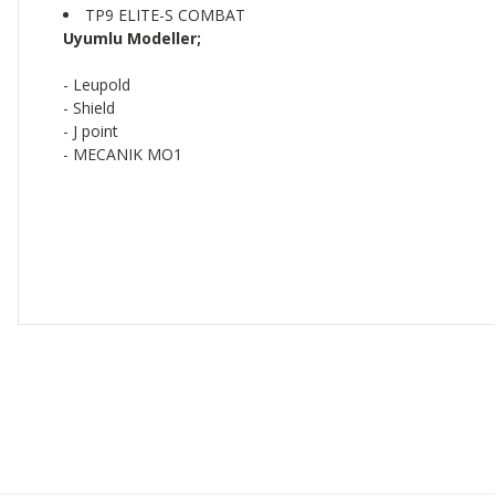
TP9 ELITE-S COMBAT
Uyumlu Modeller;
- Leupold
- Shield
- J point
- MECANIK MO1
Bu ürünün fiyat bilgisi, resim, ürün açıklamalarında ve diğer 
Görüş ve önerileriniz için teşekkür ederiz.
Ürün resmi kalitesiz, bozuk veya görüntülenemiyor.
Ürün açıklamasında eksik bilgiler bulunuyor.
Ürün bilgilerinde hatalar bulunuyor.