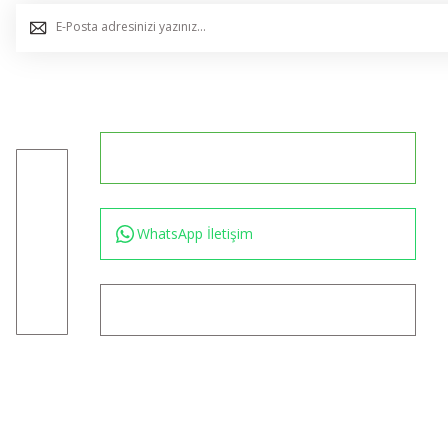
0544 234 35 36
Konum için tıklayın
WhatsApp İletişim
bilgi@akincilartaktik.com