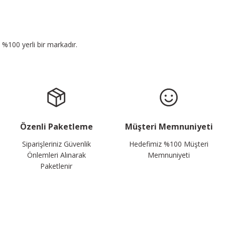
n %100 yerli bir markadır.
Özenli Paketleme
Müşteri Memnuniyeti
Siparişleriniz Güvenlik
Hedefimiz %100 Müşteri
Önlemleri Alınarak
Memnuniyeti
Paketlenir
Sosyal Medyada da Takip Edin!