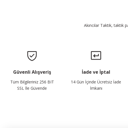
Akıncılar Taktik, taktik 
Güvenli Alışveriş
İade ve İptal
Tüm Bilgileriniz 256 BIT
14 Gün İçinde Ücretsiz İade
SSL İle Güvende
İmkanı
E-Bülten Listemize Kaydolun, Avantaj ve Fırsatları Yak