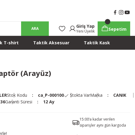
Giriş Yap
ARA
Sepetim
Yeni Üyelik
k T-shirt
Taktik Aksesuar
Taktik Kask
aptör (Arayüz)
LER
Stok Kodu
ca_P-000100
Stokta Var
Marka
CANIK
336
Garanti Süresi
12 Ay
15:00’a kadar verilen
siparişler aynı gün kargoda
rle!