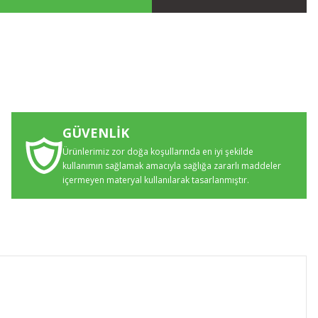
GÜVENLİK
Ürünlerimiz zor doğa koşullarında en iyi şekilde
kullanımın sağlamak amacıyla sağlığa zararlı maddeler
içermeyen materyal kullanılarak tasarlanmıştır.