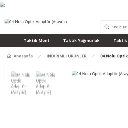
Taktik Mont
Taktik Yağmurluk
Taktik
Anasayfa
İNDİRİMLİ ÜRÜNLER
04 Nolu Opti