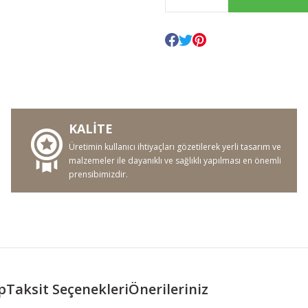
KALİTE
Üretimin kullanıcı ihtiyaçları gözetilerek yerli tasarım ve
malzemeler ile dayanıklı ve sağlıklı yapılması en önemli
prensibimizdir.
p
Taksit Seçenekleri
Önerileriniz