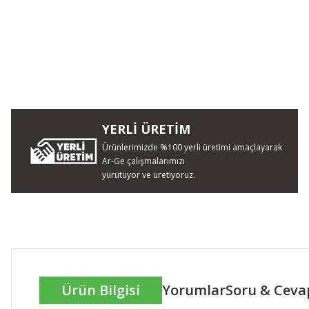
YERLİ ÜRETİM
Ürünlerimizde %100 yerli üretimi amaçlayarak
Ar-Ge çalışmalarımızı
yürütüyor ve üretiyoruz.
Ürün Bilgisi
Yorumlar
Soru & Ceva