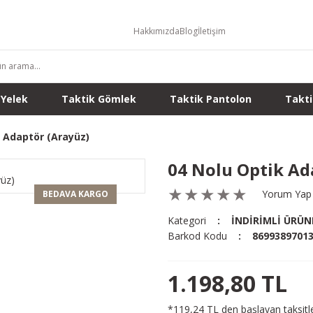
Hakkımızda
Blog
İletişim
 Yelek
Taktik Gömlek
Taktik Pantolon
Takti
k Adaptör (Arayüz)
04 Nolu Optik Ad
Yorum Yap
BEDAVA KARGO
Kategori
İNDİRİMLİ ÜRÜN
Barkod Kodu
8699389701
1.198,80 TL
*119,24 TL den başlayan taksitle