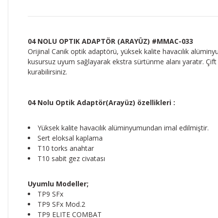
04 NOLU OPTIK ADAPTÖR (ARAYÜZ) #MMAC-033
Orijinal Canik optik adaptörü, yüksek kalite havacılık alüminyumu
kusursuz uyum sağlayarak ekstra sürtünme alanı yaratır. Çift t
kurabilirsiniz.
04 Nolu Optik Adaptör(Arayüz) özellikleri :
Yüksek kalite havacılık alüminyumundan imal edilmiştir.
Sert eloksal kaplama
T10 torks anahtar
T10 sabit gez civatası
Uyumlu Modeller;
TP9 SFx
TP9 SFx Mod.2
TP9 ELITE COMBAT