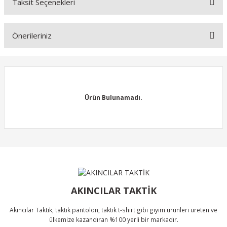
Taksit Seçenekleri
Yorum Yaz
Ürün hakkında henüz soru sorulmamış.
Önerileriniz
Soru Sor
Bu ürünün fiyat bilgisi, resim, ürün açıklamalarında ve diğer
konularda yetersiz gördüğünüz noktaları öneri formunu kullanarak
tarafımıza iletebilirsiniz.
Görüş ve önerileriniz için teşekkür ederiz.
Ürün Bulunamadı.
Ürün resmi kalitesiz, bozuk veya görüntülenemiyor.
Ürün açıklamasında eksik bilgiler bulunuyor.
Ürün bilgilerinde hatalar bulunuyor.
Ürün Bulunamadı.
Ürün fiyatı diğer sitelerden daha pahalı.
Bu ürüne benzer farklı alternatifler olmalı.
AKINCILAR TAKTİK
Akıncılar Taktik, taktik pantolon, taktik t-shirt gibi giyim ürünleri üreten ve
ülkemize kazandıran %100 yerli bir markadır.