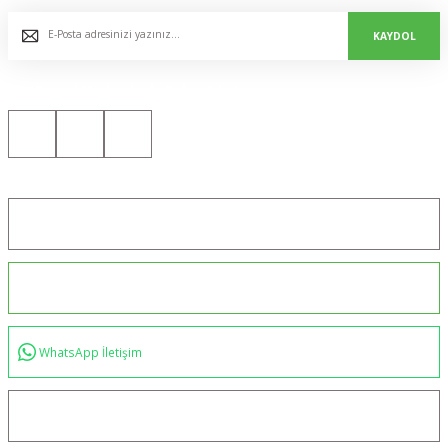
KAYDOL
Bizi Sosyal Medyada da Takip Edin!
Konum için tıklayın
0544 234 35 36
WhatsApp İletişim
bilgi@akincilartaktik.com