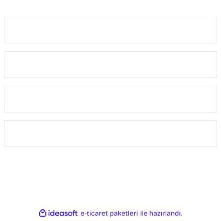
Kurumsal
Alışveriş
Kategoriler
Üyelik
Copyright 2024 © www.akincilartaktik.com - Tüm Hakları Saklıdır.
ile
ideasoft
e-