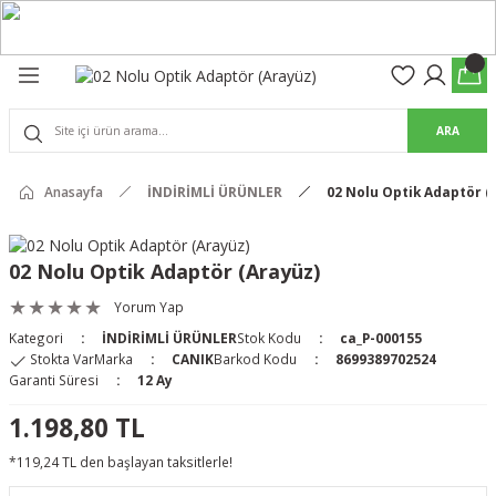
Geri Dön
Geri Dön
olon
suar
ARA
Pantolon
Anasayfa
İNDİRİMLİ ÜRÜNLER
02 Nolu Optik Adaptör (
rs Pro Pantolon
rs Pantolon
an & Kalkanlar
02 Nolu Optik Adaptör (Arayüz)
ksesuarları
Yorum Yap
Kategori
İNDİRİMLİ ÜRÜNLER
Stok Kodu
ca_P-000155
 (Mag-Well) ve Arka Kabzalar
Stokta Var
Marka
CANIK
Barkod Kodu
8699389702524
Garanti Süresi
12 Ay
r Kılıfları
1.198,80 TL
*119,24 TL den başlayan taksitlerle!