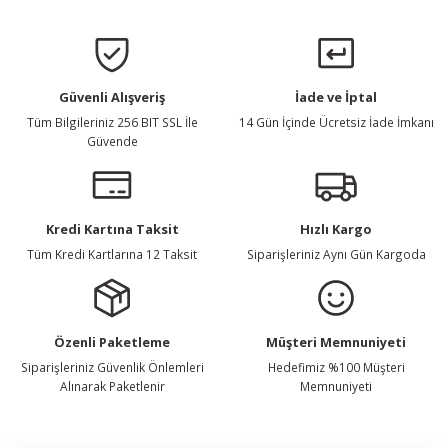
Gönder
Güvenli Alışveriş
İade ve İptal
Tüm Bilgileriniz 256 BIT SSL İle
14 Gün İçinde Ücretsiz İade İmkanı
Güvende
Kredi Kartına Taksit
Hızlı Kargo
Tüm Kredi Kartlarına 12 Taksit
Siparişleriniz Aynı Gün Kargoda
Özenli Paketleme
Müşteri Memnuniyeti
Siparişleriniz Güvenlik Önlemleri
Hedefimiz %100 Müşteri
Alınarak Paketlenir
Memnuniyeti
E-Bülten Listemize Kaydolun, Avantaj ve Fırsatları Yakalayın...