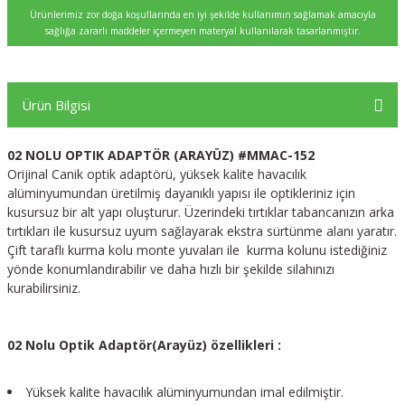
Ürünlerimiz zor doğa koşullarında en iyi şekilde kullanımın sağlamak amacıyla
sağlığa zararlı maddeler içermeyen materyal kullanılarak tasarlanmıştır.
Ürün Bilgisi
02 NOLU OPTIK ADAPTÖR (ARAYÜZ) #MMAC-152
Orijinal Canik optik adaptörü, yüksek kalite havacılık
alüminyumundan üretilmiş dayanıklı yapısı ile optikleriniz için
kusursuz bir alt yapı oluşturur. Üzerindeki tırtıklar tabancanızın arka
tırtıkları ile kusursuz uyum sağlayarak ekstra sürtünme alanı yaratır.
Çift taraflı kurma kolu monte yuvaları ile kurma kolunu istediğiniz
yönde konumlandırabilir ve daha hızlı bir şekilde silahınızı
kurabilirsiniz.
02 Nolu Optik Adaptör(Arayüz) özellikleri :
Yüksek kalite havacılık alüminyumundan imal edilmiştir.