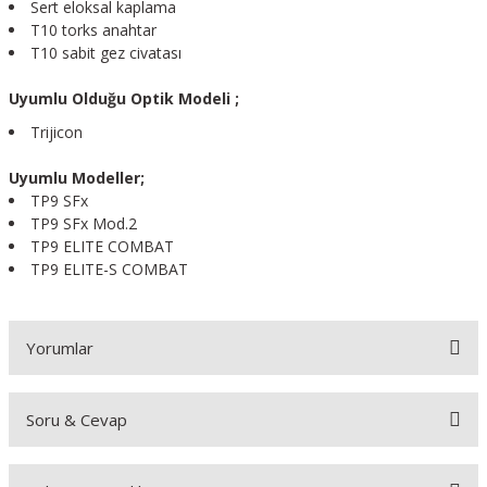
Sert eloksal kaplama
T10 torks anahtar
T10 sabit gez civatası
Uyumlu Olduğu Optik Modeli ;
Trijicon
Uyumlu Modeller;
TP9 SFx
TP9 SFx Mod.2
TP9 ELITE COMBAT
TP9 ELITE-S COMBAT
Yorumlar
Soru & Cevap
Bu ürüne ilk yorumu siz yapın!