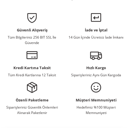
Güvenli Alışveriş
İade ve İptal
Tüm Bilgileriniz 256 BIT SSL İle
14 Gün İçinde Ücretsiz İade İmkanı
Güvende
Kredi Kartına Taksit
Hızlı Kargo
Tüm Kredi Kartlarına 12 Taksit
Siparişleriniz Aynı Gün Kargoda
Özenli Paketleme
Müşteri Memnuniyeti
Siparişleriniz Güvenlik Önlemleri
Hedefimiz %100 Müşteri
Alınarak Paketlenir
Memnuniyeti
E-Bülten Listemize Kaydolun, Avantaj ve Fırsatları Yakalayın...