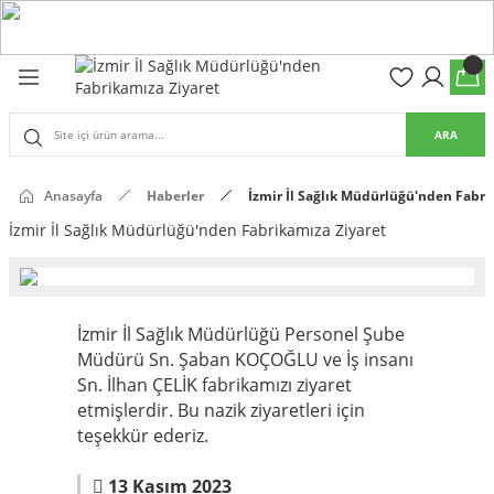
Geri Dön
Geri Dön
olon
suar
ARA
Pantolon
s Pro Pantolon
Anasayfa
Haberler
İzmir İl Sağlık Müdürlüğü'nden Fabri
İzmir İl Sağlık Müdürlüğü'nden Fabrikamıza Ziyaret
s Pantolon
an & Kalkanlar
sesuarları
İzmir İl Sağlık Müdürlüğü Personel Şube
(Mag-Well) ve Arka Kabzalar
Müdürü Sn. Şaban KOÇOĞLU ve İş insanı
Sn. İlhan ÇELİK fabrikamızı ziyaret
etmişlerdir. Bu nazik ziyaretleri için
 Kılıfları
teşekkür ederiz.
13 Kasım 2023