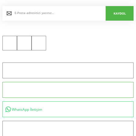
KAYDOL
Bizi Sosyal Medyada da Takip Edin!
Konum için tıklayın
0544 234 35 36
WhatsApp İletişim
bilgi@akincilartaktik.com