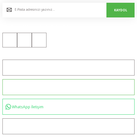
KAYDOL
Bizi Sosyal Medyada da Takip Edin!
Konum için tıklayın
0544 234 35 36
WhatsApp İletişim
bilgi@akincilartaktik.com