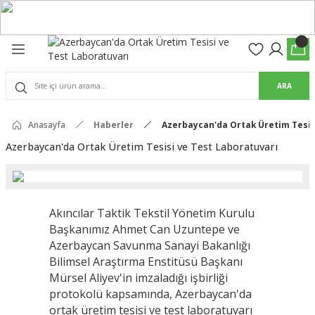
Geri Dön
Geri Dön
olon
suar
ARA
Pantolon
rs Pro Pantolon
Anasayfa
Haberler
Azerbaycan'da Ortak Üretim Tesis
Azerbaycan'da Ortak Üretim Tesisi ve Test Laboratuvarı
rs Pantolon
an & Kalkanlar
ksesuarları
Akıncılar Taktik Tekstil Yönetim Kurulu
 (Mag-Well) ve Arka Kabzalar
Başkanımız Ahmet Can Uzuntepe ve
Azerbaycan Savunma Sanayi Bakanlığı
Bilimsel Araştırma Enstitüsü Başkanı
r Kılıfları
Mürsel Aliyev'in imzaladığı işbirliği
protokolü kapsamında, Azerbaycan'da
ortak üretim tesisi ve test laboratuvarı