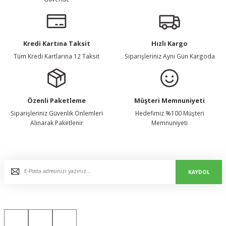
Kredi Kartına Taksit
Hızlı Kargo
Tüm Kredi Kartlarına 12 Taksit
Siparişleriniz Aynı Gün Kargoda
Özenli Paketleme
Müşteri Memnuniyeti
Siparişleriniz Güvenlik Önlemleri
Hedefimiz %100 Müşteri
Alınarak Paketlenir
Memnuniyeti
E-Bülten Listemize Kaydolun, Avantaj ve Fırsatları Yakalayın...
KAYDOL
Bizi Sosyal Medyada da Takip Edin!