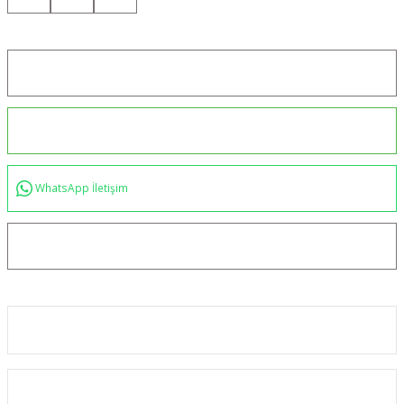
Konum için tıklayın
0544 234 35 36
WhatsApp İletişim
bilgi@akincilartaktik.com
Kurumsal
Alışveriş